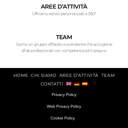
AREE D’ATTIVITÀ
Offriamo servizi personalizzati a 360°
TEAM
Siamo un gruppo affiatato e polivalente che accoglie le
sfide professionali con competenza ed impegno
HOME
CHI SIAMO
AREE D’ATTIVITÀ
TEAM
CONTATTI
Privacy Policy
Web Privacy Policy
Cookie Policy